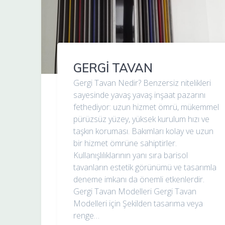
GERGİ TAVAN
Gergi Tavan Nedir? Benzersiz nitelikleri
sayesinde yavaş yavaş inşaat pazarını
fethediyor: uzun hizmet ömrü, mükemmel
pürüzsüz yüzey, yüksek kurulum hızı ve
taşkın koruması. Bakımları kolay ve uzun
bir hizmet ömrüne sahiptirler.
Kullanışlılıklarının yanı sıra barisol
tavanların estetik görünümü ve tasarımla
deneme imkanı da önemli etkenlerdir.
Gergi Tavan Modelleri Gergi Tavan
Modelleri için Şekilden tasarıma veya
renge…