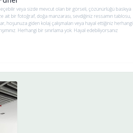
Panel
eçebilir veya sizde mevcut olan bir görseli, çözünürlüğü baskıya
ize ait bir fotoğraf, doğa manzarası, sevdiğiniz ressamın tablosu,
lar, hoşunuza giden kolaj çalışmaları veya hayal ettiğiniz herhangi
rışımınız. Herhangi bir sınırlama yok. Hayal edebiliyorsanız