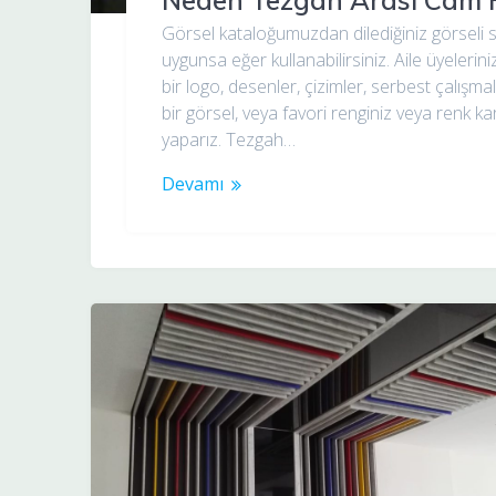
Neden Tezgah Arası Cam 
Görsel kataloğumuzdan dilediğiniz görseli s
uygunsa eğer kullanabilirsiniz. Aile üyelerin
bir logo, desenler, çizimler, serbest çalışma
bir görsel, veya favori renginiz veya renk ka
yaparız. Tezgah…
Devamı